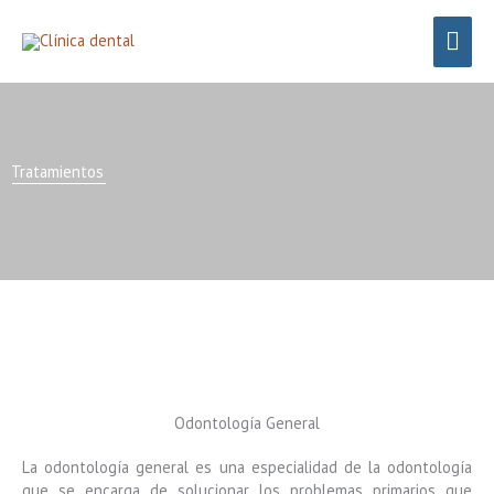
Ir
Men
al
contenido
Prin
Tratamientos
Odontología General
La odontología general es una especialidad de la odontología
que se encarga de solucionar los problemas primarios que