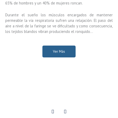
65% de hombres y un 40% de mujeres roncan.
Durante el sueño los músculos encargados de mantener
permeable la vía respiratoria sufren una relajación. El paso del
aire a nivel de la faringe se ve dificultado y como consecuencia,
los tejidos blandos vibran produciendo el ronquido…
Ver Más
F
I
a
n
c
s